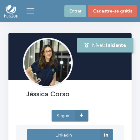
Entrar
Cadastre-se grátis
Nível:
Iniciante
Jéssica Corso
Seguir
LinkedIn