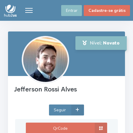
Entrar
Cadastre-se grátis
Nível:
Novato
Jefferson Rossi Alves
Seguir
QrCode