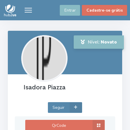
Entrar
Cadastre-se grátis
Nível:
Novato
Isadora Piazza
Seguir
QrCode