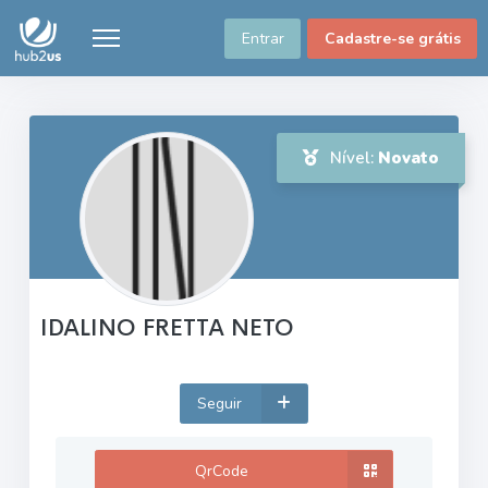
Entrar
Cadastre-se grátis
Nível:
Novato
IDALINO FRETTA NETO
Seguir
QrCode