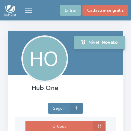
Entrar
Cadastre-se grátis
Nível:
Novato
Hub One
Seguir
QrCode