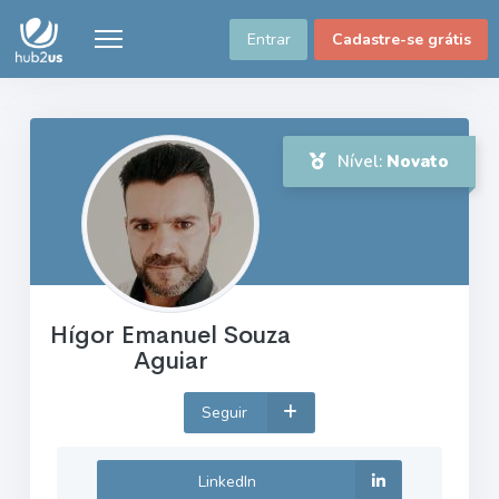
Entrar
Cadastre-se grátis
Nível:
Novato
Hígor Emanuel Souza
Aguiar
Seguir
LinkedIn