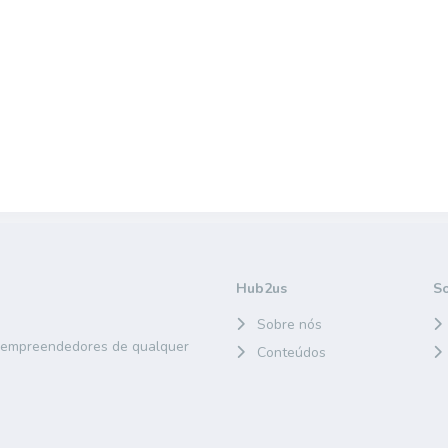
Hub2us
S
Sobre nós
e empreendedores de qualquer
Conteúdos