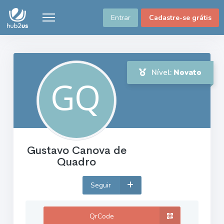
Entrar
Cadastre-se grátis
Nível:
Novato
Gustavo Canova de
Quadro
Seguir
QrCode