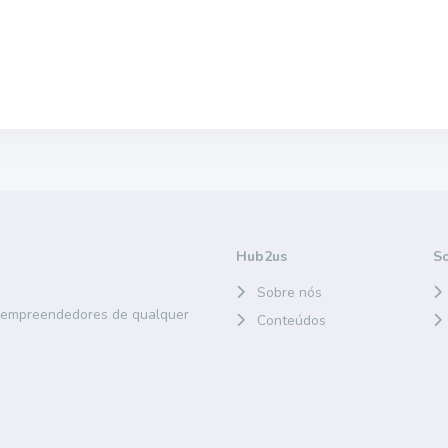
Hub2us
S
Sobre nós
e empreendedores de qualquer
Conteúdos