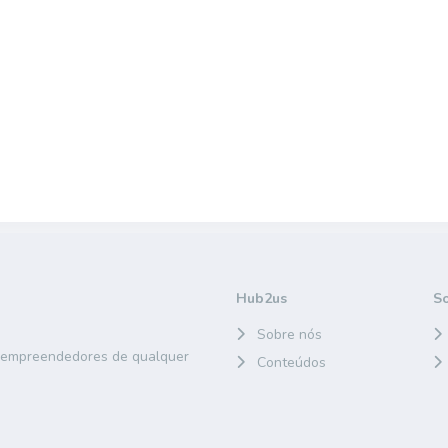
Hub2us
S
Sobre nós
e empreendedores de qualquer
Conteúdos