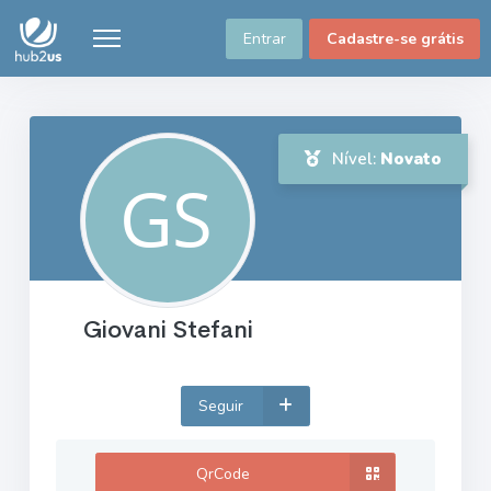
Entrar
Cadastre-se grátis
Nível:
Novato
Giovani Stefani
Seguir
QrCode