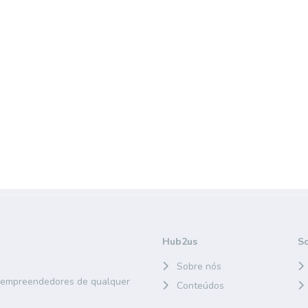
Hub2us
S
Sobre nós
e empreendedores de qualquer
Conteúdos