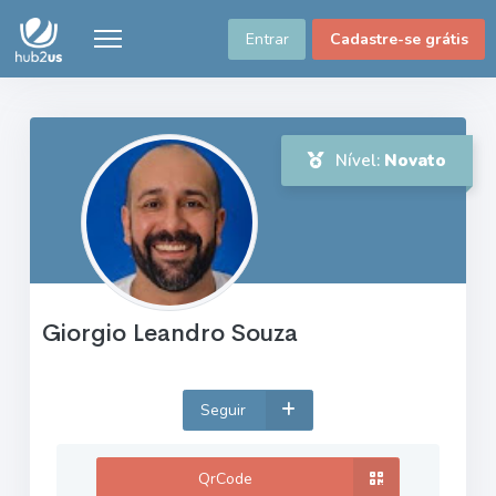
Entrar
Cadastre-se grátis
Nível:
Novato
Giorgio Leandro Souza
Seguir
QrCode