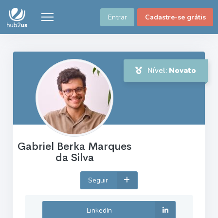
Entrar
Cadastre-se grátis
Nível:
Novato
Gabriel Berka Marques
da Silva
Seguir
LinkedIn