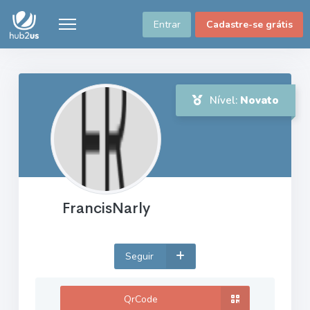
Entrar
Cadastre-se grátis
Nível:
Novato
FrancisNarly
Seguir
QrCode