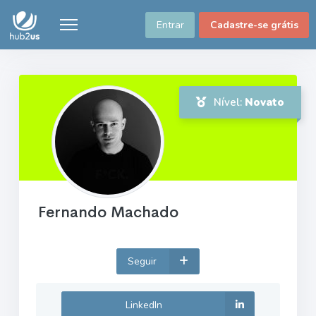
Entrar
Cadastre-se grátis
Nível:
Novato
Fernando Machado
Seguir
LinkedIn