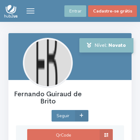
Entrar
Cadastre-se grátis
Nível:
Novato
Fernando Guiraud de
Brito
Seguir
QrCode