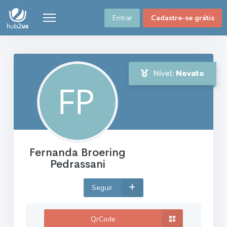
Entrar
Cadastre-se grátis
Nível:
Novato
Fernanda Broering
Pedrassani
Seguir
QrCode