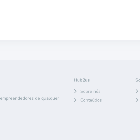
Hub2us
S
Sobre nós
e empreendedores de qualquer
Conteúdos