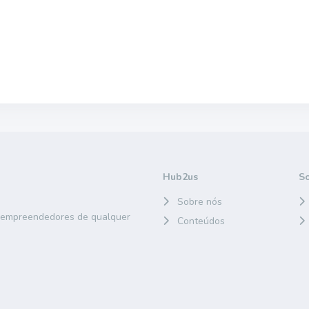
Hub2us
S
Sobre nós
e empreendedores de qualquer
Conteúdos