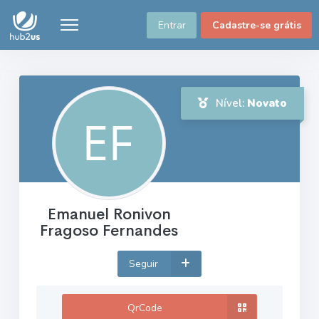
Entrar
Cadastre-se grátis
Nível:
Novato
Emanuel Ronivon
Fragoso Fernandes
Seguir
QrCode