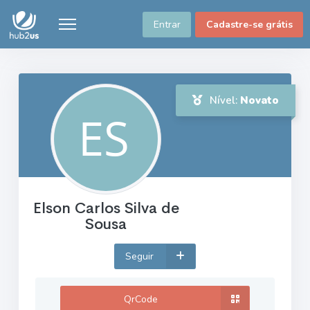
Entrar
Cadastre-se grátis
Nível:
Novato
Elson Carlos Silva de
Sousa
Seguir
QrCode