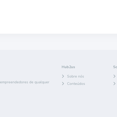
Hub2us
S
Sobre nós
e empreendedores de qualquer
Conteúdos