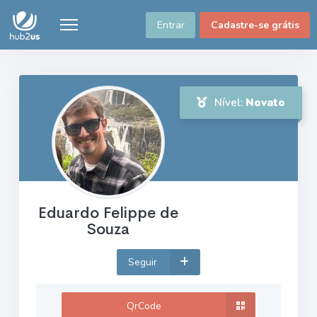
Entrar
Cadastre-se grátis
Nível:
Novato
Eduardo Felippe de
Souza
Seguir
QrCode