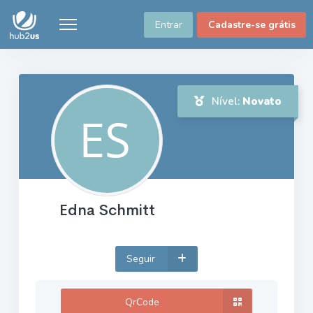
Entrar
Cadastre-se grátis
Nível:
Novato
Edna Schmitt
Seguir
QrCode