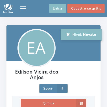
Entrar
Cadastre-se grátis
Nível:
Novato
Edilson Vieira dos
Anjos
Seguir
QrCode