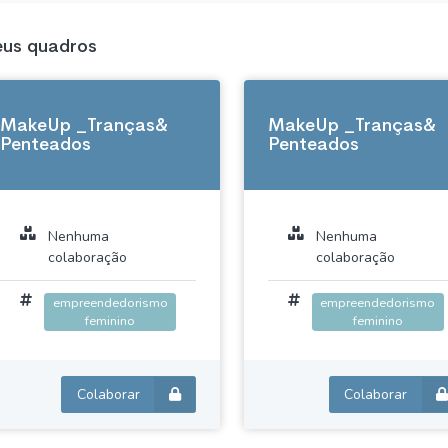
us quadros
MakeUp _Tranças&
MakeUp _Tranças&
Penteados
Penteados
Nenhuma
Nenhuma
colaboração
colaboração
empreendedorismo
empreendedorismo
feminino
feminino
Colaborar
Colaborar