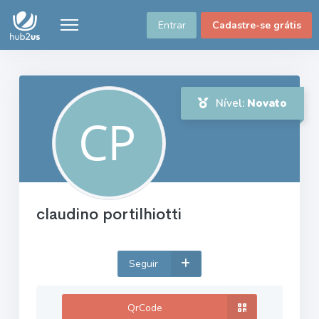
Entrar
Cadastre-se grátis
Nível:
Novato
claudino portilhiotti
Seguir
QrCode