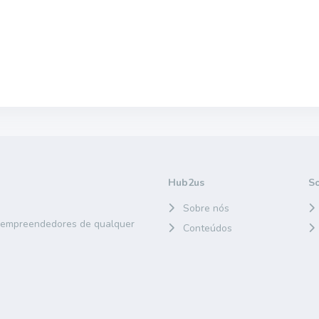
Hub2us
S
Sobre nós
e empreendedores de qualquer
Conteúdos