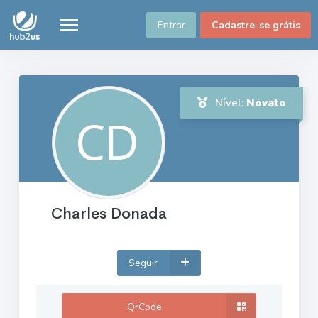
Entrar
Cadastre-se grátis
Nível:
Novato
Charles Donada
Seguir
QrCode