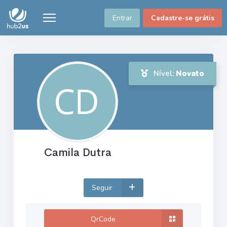
Entrar
Cadastre-se grátis
Nível:
Novato
Camila Dutra
Seguir
QrCode