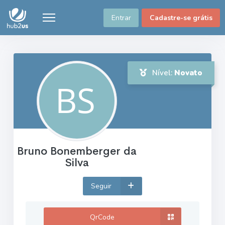
Entrar
Cadastre-se grátis
Nível:
Novato
Bruno Bonemberger da
Silva
Seguir
QrCode