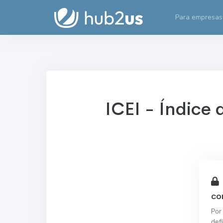
Para empresas
ICEI - Índice
co
Por
def