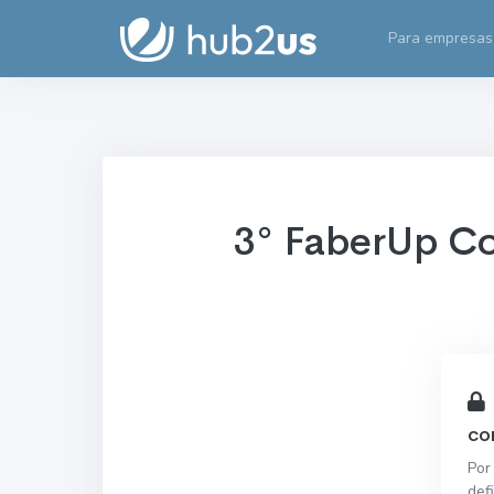
Para empresas
3° FaberUp C
co
Por
def