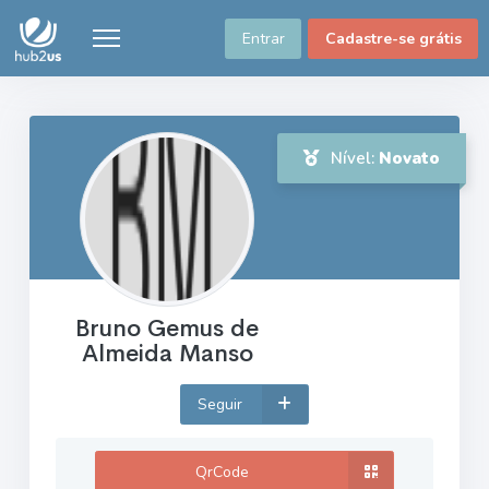
Entrar
Cadastre-se grátis
Nível:
Novato
Bruno Gemus de
Almeida Manso
Seguir
QrCode