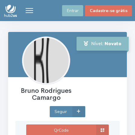
Entrar
Cadastre-se grátis
Nível:
Novato
Bruno Rodrigues
Camargo
Seguir
QrCode