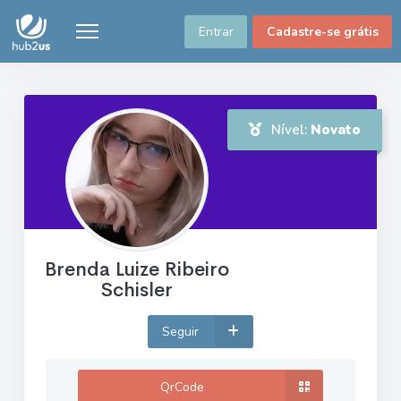
Entrar
Cadastre-se grátis
Nível:
Novato
Brenda Luize Ribeiro
Schisler
Seguir
QrCode