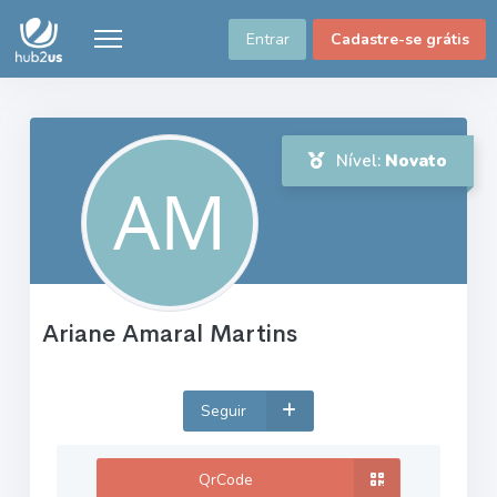
Entrar
Cadastre-se grátis
Nível:
Novato
Ariane Amaral Martins
Seguir
QrCode