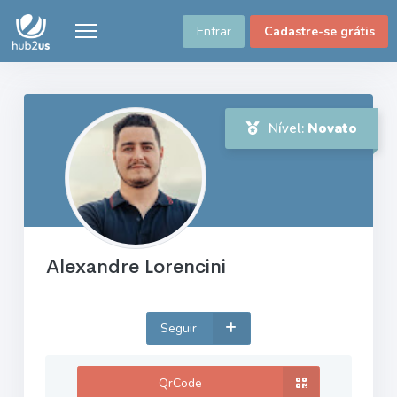
Entrar
Cadastre-se grátis
Nível:
Novato
Alexandre Lorencini
Seguir
QrCode