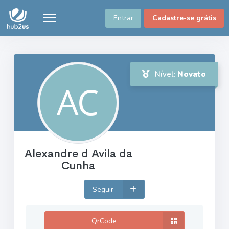
Entrar
Cadastre-se grátis
Nível:
Novato
Alexandre d Avila da
Cunha
Seguir
QrCode