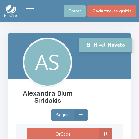
Entrar
Cadastre-se grátis
Nível:
Novato
Alexandra Blum
Siridakis
Seguir
QrCode