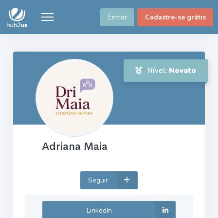
Entrar
Cadastre-se grátis
Nível:
Novato
Adriana Maia
Seguir
LinkedIn