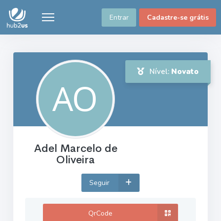
Entrar
Cadastre-se grátis
Nível:
Novato
Adel Marcelo de
Oliveira
Seguir
QrCode